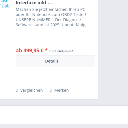
Interface inkl....
Machen Sie jetzt einfachen Ihren PC
oder Ihr Notebook zum OBD2 Tester!
UNSERE NUMMER 1 Der Diagnose
Softwarestand ist 2025! Updatefähig,
Update sind KOSTERFREI und ohne
Laufzeit! Eine professionelle OBD2
Diagnose durchführen. Neben der...
ab 499,95 € *
statt
749,95 € *
Details
Vergleichen
Merken