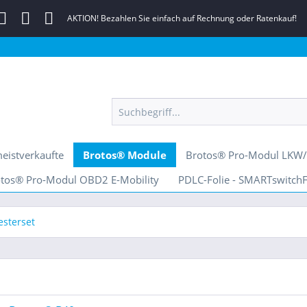
AKTION! Bezahlen Sie einfach auf Rechnung oder Ratenkauf!
eistverkaufte
Brotos® Module
Brotos® Pro-Modul LKW
tos® Pro-Modul OBD2 E-Mobility
PDLC-Folie - SMARTswitchF
esterset