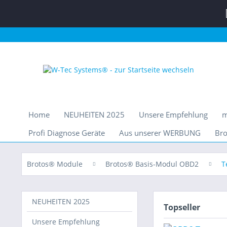
Home
NEUHEITEN 2025
Unsere Empfehlung
m
Profi Diagnose Geräte
Aus unserer WERBUNG
Bro
Brotos® Module
Brotos® Basis-Modul OBD2
T
NEUHEITEN 2025
Topseller
Unsere Empfehlung