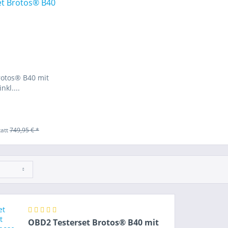
rotos® B40 mit
nkl....
tatt
749,95 € *
OBD2 Testerset Brotos® B40 mit