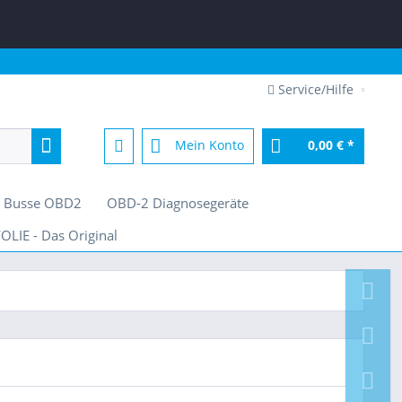
Service/Hilfe
Mein Konto
0,00 € *
/ Busse OBD2
OBD-2 Diagnosegeräte
OLIE - Das Original