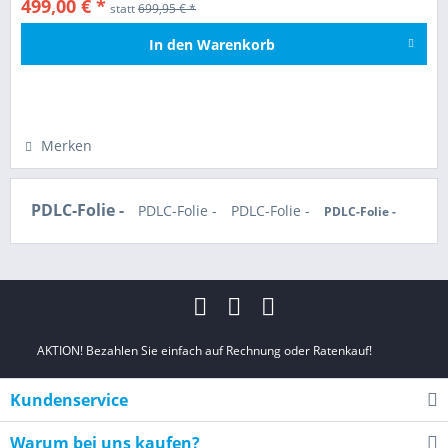
499,00 € *
statt
699,95 € *
In den
Warenkorb
Hinzugefügt
Merken
PDLC-Folie -
PDLC-Folie -
PDLC-Folie -
PDLC-Folie -
AKTION! Bezahlen Sie einfach auf Rechnung oder Ratenkauf!
Kundenservice
Warum bei uns kaufen?