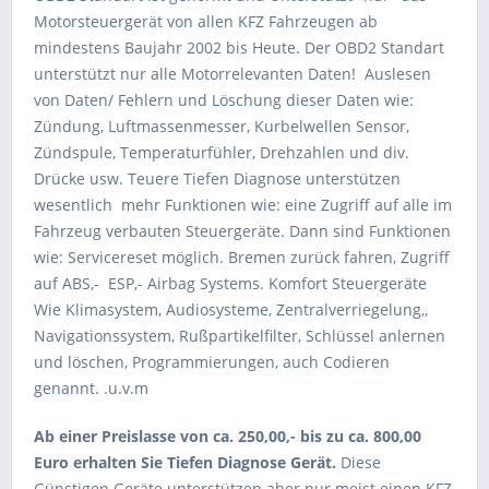
Motorsteuergerät von allen KFZ Fahrzeugen ab
mindestens Baujahr 2002 bis Heute. Der OBD2 Standart
unterstützt nur alle Motorrelevanten Daten! Auslesen
von Daten/ Fehlern und Löschung dieser Daten wie:
Zündung, Luftmassenmesser, Kurbelwellen Sensor,
Zündspule, Temperaturfühler, Drehzahlen und div.
Drücke usw. Teuere Tiefen Diagnose unterstützen
wesentlich mehr Funktionen wie: eine Zugriff auf alle im
Fahrzeug verbauten Steuergeräte. Dann sind Funktionen
wie: Servicereset möglich. Bremen zurück fahren, Zugriff
auf ABS,- ESP,- Airbag Systems. Komfort Steuergeräte
Wie Klimasystem, Audiosysteme, Zentralverriegelung,,
Navigationssystem, Rußpartikelfilter, Schlüssel anlernen
und löschen, Programmierungen, auch Codieren
genannt. .u.v.m
Ab einer Preislasse von ca. 250,00,- bis zu ca. 800,00
Euro erhalten Sie Tiefen Diagnose Gerät.
Diese
Günstigen Geräte unterstützen aber nur meist einen KFZ