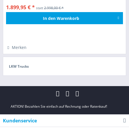
1.899,95 € *
statt
2.998,00 € *
In den
Warenkorb
Hinzugefügt
Merken
LKW Trucks
AKTION! Bezahlen Sie einfach auf Rechnung oder Ratenkauf!
Kundenservice