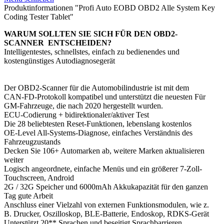
Produktinformationen "Profi Auto EOBD OBD2 Alle System Key
Coding Tester Tablet"
WARUM SOLLTEN SIE SICH FÜR DEN OBD2-
SCANNER ENTSCHEIDEN?
Intelligentestes, schnellstes, einfach zu bedienendes und
kostengünstiges Autodiagnosegerät
Der OBD2-Scanner für die Automobilindustrie ist mit dem
CAN-FD-Protokoll kompatibel und unterstützt die neuesten Für
GM-Fahrzeuge, die nach 2020 hergestellt wurden.
ECU-Codierung + bidirektionaler/aktiver Test
Die 28 beliebtesten Reset-Funktionen, lebenslang kostenlos
OE-Level All-Systems-Diagnose, einfaches Verständnis des
Fahrzeugzustands
Decken Sie 106+ Automarken ab, weitere Marken aktualisieren
weiter
Logisch angeordnete, einfache Menüs und ein größerer 7-Zoll-
Touchscreen, Android
2G / 32G Speicher und 6000mAh Akkukapazität für den ganzen
Tag gute Arbeit
Anschluss einer Vielzahl von externen Funktionsmodulen, wie z.
B. Drucker, Oszilloskop, BLE-Batterie, Endoskop, RDKS-Gerät
Unterstützt 20** Sprachen und beseitigt Sprachbarrieren.