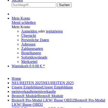
Suchen
Suchen
Mein Konto
Menü schließen
Mein Konto
Anmelden
oder
registrieren
Übersicht
Persönliche Daten
Adressen
Zahlungsarten
Bestellungen
Sofortdownloads
Merkzettel
Warenkorb
0
0,00 € *
Home
NEUHEITEN 2025
NEUHEITEN 2025
Unsere Empfehlung
Unsere Empfehlung
meistverkaufte
meistverkaufte
Brotos® Module
Brotos® Module
Brotos® Pro-Modul LKW/ Busse OBD2
Brotos® Pro-Modul
LKW/ Busse OBD2