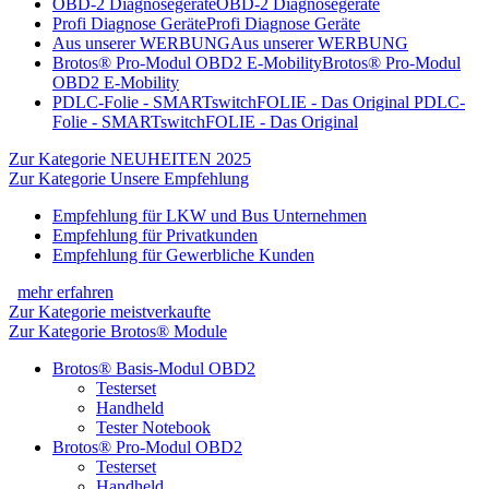
OBD-2 Diagnosegeräte
OBD-2 Diagnosegeräte
Profi Diagnose Geräte
Profi Diagnose Geräte
Aus unserer WERBUNG
Aus unserer WERBUNG
Brotos® Pro-Modul OBD2 E-Mobility
Brotos® Pro-Modul
OBD2 E-Mobility
PDLC-Folie - SMARTswitchFOLIE - Das Original
PDLC-
Folie - SMARTswitchFOLIE - Das Original
Zur Kategorie NEUHEITEN 2025
Zur Kategorie Unsere Empfehlung
Empfehlung für LKW und Bus Unternehmen
Empfehlung für Privatkunden
Empfehlung für Gewerbliche Kunden
mehr erfahren
Zur Kategorie meistverkaufte
Zur Kategorie Brotos® Module
Brotos® Basis-Modul OBD2
Testerset
Handheld
Tester Notebook
Brotos® Pro-Modul OBD2
Testerset
Handheld