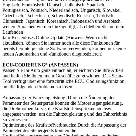
Englisch, Französisch, Deutsch, Italienisch, Spanisch,
Portugiesisch, Polnisch, Niederländisch, Ungarisch, Slowakei,
Griechisch, Tschechisch, Schwedisch, Russisch, Türkisch,
Chinesisch, Japanisch, Koreanisch, Indonesisch und Arabisch,
weitere Sprachen werden hinzugefügt, also bleiben Sie auf dem
Laufenden
Jahr Kostenloses Online-Update (Hinweis: Wenn nicht
aktualisiert, können Sie immer noch alle diese Funktionen für
bereits heruntergeladene Software verwenden, können nur keine
neuen Automarken und -funktionen diagnostizieren)
ECU-CODIERUNG* (ANPASSEN)
Passen Sie Ihr Auto ganz einfach an, erleichtern Sie Ihre Arbeit
und helfen Sie Ihnen, mehr Geschäfte zu gewinnen. Das Scan-
Tool verfügt über eine fortschrittliche ECU-Codierungsfunktion,
um die folgenden Probleme zu lösen:
Anpassung der Fahrzeugleistung: Durch die Änderung der
Parameter des Steuergeräts können die Motorausgangsleistung,
die Drehmomentkurve, die Kraftstoffeinspritzmenge usw.
angepasst werden, um die Fahrzeugleistung und das Fahrerlebnis
zu verbessern.
Optimierung des Kraftstoffverbrauchs: Durch die Anpassung der
Parameter des Steuergeräts können die
Kraftstoffeinspritzstrategie, der Zündzeitpunkt usw. optimiert