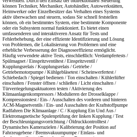
verwenden. Durch den Einsatz der bidirektionalen Steuerung
können Techniker, Mechaniker, Autohändler, Autowerkstätten,
Heimwerker oder Einzelbesitzer das Verhalten eines Systems
aktiv überwachen und steuern, sodass Sie schnell feststellen
können, ob ein bestimmtes System, eine bestimmte Komponente
oder ein Subsystem normal funktioniert. Es bietet einen
umfassenderen und interaktiveren Ansatz für Tests und
Fehlerbehebung, der eine effiziente Identifizierung und Lösung
von Problemen, die Lokalisierung von Problemen und eine
erhebliche Verbesserung der Diagnoseeffizienz ermöglicht.
Häufig verwendete aktive Tests, einschließlich: Verdampfertests /
Spülmagnet / Einspritzventiltest / Einspritzventil /
Kupplungsrelais / Kupplungsrelais / Getriebe /
Getriebemotorpumpe / Kühlgebläsetest / Scheinwerfertest /
Schiebedach / Spiegel bedienen / Ton einschalten / Kühlerlüfter
einschalten / Fenster öffnen / schließen / Licht einschalten /
Türverriegelungsaktuatoren testen / Aktivierung des
Klimaanlagenkompressors / Modulieren der Drosselklappe /
Kompressionstest / Ein- / Ausschalten des vorderen und hinteren
ACM-Magnetventils / Ein- und Ausschalten der Kraftstoffpumpe
Radfahren Die Klimaanlage / C / Kupplung Ein Und Aus /
Elektromagnetische Spulenprüfung der linken Kupplung / Test
der Beschleunigungsvorrichtung / Öldruckkontrolltest /
Dynamisches Kamerazielen / Kalibrierung der Position auf
Fahrzeugebene / Bremsvakuumpumpe / Einlass- und