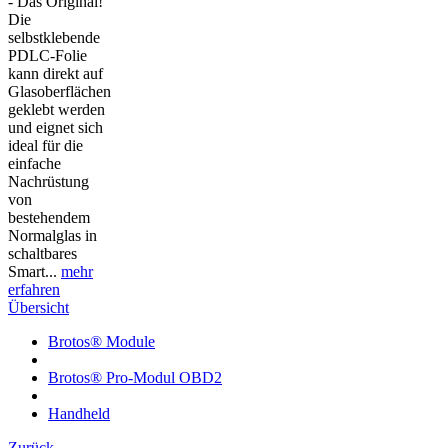
- Das Original!
Die
selbstklebende
PDLC-Folie
kann direkt auf
Glasoberflächen
geklebt werden
und eignet sich
ideal für die
einfache
Nachrüstung
von
bestehendem
Normalglas in
schaltbares
Smart...
mehr
erfahren
Übersicht
Brotos® Module
Brotos® Pro-Modul OBD2
Handheld
Zurück