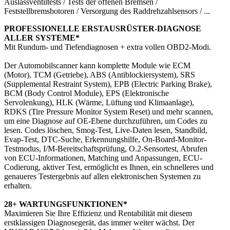
Auslassventiltests / Tests der offenen Bremsen /
Feststellbremsbotoren / Versorgung des Raddrehzahlsensors / ...
PROFESSIONELLE ERSTAUSRÜSTER-DIAGNOSE
ALLER SYSTEME*
Mit Rundum- und Tiefendiagnosen + extra vollen OBD2-Modi.
Der Automobilscanner kann komplette Module wie ECM
(Motor), TCM (Getriebe), ABS (Antiblockiersystem), SRS
(Supplemental Restraint System), EPB (Electric Parking Brake),
BCM (Body Control Module), EPS (Elektronische
Servolenkung), HLK (Wärme, Lüftung und Klimaanlage),
RDKS (Tire Pressure Monitor System Reset) und mehr scannen,
um eine Diagnose auf OE-Ebene durchzuführen, um Codes zu
lesen. Codes löschen, Smog-Test, Live-Daten lesen, Standbild,
Evap-Test, DTC-Suche, Erkennungshilfe, On-Board-Monitor-
Testmodus, I/M-Bereitschaftsprüfung, O.2-Sensortest, Abrufen
von ECU-Informationen, Matching und Anpassungen, ECU-
Codierung, aktiver Test, ermöglicht es Ihnen, ein schnelleres und
genaueres Testergebnis auf allen elektronischen Systemen zu
erhalten.
28+ WARTUNGSFUNKTIONEN*
Maximieren Sie Ihre Effizienz und Rentabilität mit diesem
erstklassigen Diagnosegerät, das immer weiter wächst. Der