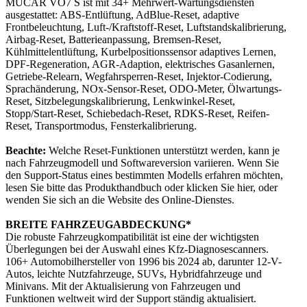
MUCAR VO7 S ist mit 34+ Mehrwert-Wartungsdiensten
ausgestattet: ABS-Entlüftung, AdBlue-Reset, adaptive
Frontbeleuchtung, Luft-/Kraftstoff-Reset, Luftstandskalibrierung,
Airbag-Reset, Batterieanpassung, Bremsen-Reset,
Kühlmittelentlüftung, Kurbelpositionssensor adaptives Lernen,
DPF-Regeneration, AGR-Adaption, elektrisches Gasanlernen,
Getriebe-Relearn, Wegfahrsperren-Reset, Injektor-Codierung,
Sprachänderung, NOx-Sensor-Reset, ODO-Meter, Ölwartungs-
Reset, Sitzbelegungskalibrierung, Lenkwinkel-Reset,
Stopp/Start-Reset, Schiebedach-Reset, RDKS-Reset, Reifen-
Reset, Transportmodus, Fensterkalibrierung.
Beachte:
Welche Reset-Funktionen unterstützt werden, kann je
nach Fahrzeugmodell und Softwareversion variieren. Wenn Sie
den Support-Status eines bestimmten Modells erfahren möchten,
lesen Sie bitte das Produkthandbuch oder klicken Sie hier, oder
wenden Sie sich an die Website des Online-Dienstes.
BREITE FAHRZEUGABDECKUNG*
Die robuste Fahrzeugkompatibilität ist eine der wichtigsten
Überlegungen bei der Auswahl eines Kfz-Diagnosescanners.
106+ Automobilhersteller von 1996 bis 2024 ab, darunter 12-V-
Autos, leichte Nutzfahrzeuge, SUVs, Hybridfahrzeuge und
Minivans. Mit der Aktualisierung von Fahrzeugen und
Funktionen weltweit wird der Support ständig aktualisiert.