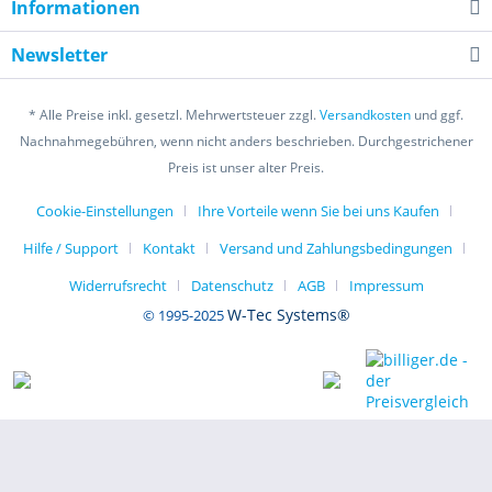
Informationen
Startbildschirm/ Nur ein kleiner Ausschnitt aus
dieser Software!
Newsletter
* Alle Preise inkl. gesetzl. Mehrwertsteuer zzgl.
Versandkosten
und ggf.
Nachnahmegebühren, wenn nicht anders beschrieben. Durchgestrichener
Auch die Fahrzeugkonfiguration spielt bei einem
Preis ist unser alter Preis.
modernen Auto eine große Rolle. Immer komplexere
Elektronik-Systeme verlangen nach anpassungsfähigen
Cookie-Einstellungen
Ihre Vorteile wenn Sie bei uns Kaufen
Steuergeräten,
Hilfe / Support
Kontakt
Versand und Zahlungsbedingungen
die je nach Fahrzeugausstattung konfiguriert werden
können.
Widerrufsrecht
Datenschutz
AGB
Impressum
W-Tec Systems®
© 1995-2025
Da die ersten VAG-Fahrzeuge mit Diagnoseschnittstelle
nun langsam in die Jahre kommen und sich somit
die Mängel häufen, stehen immer mehr Mechaniker
vor dem Problem der elektronischen Fehlerdiagnose,
Einstellung und Reparatur.