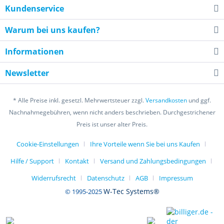
Kundenservice
Injektoren und Spulen ansteuern oder Systemstests
durchführen und viles mehr, um Probleme mit dem
Warum bei uns kaufen?
Fahrzeug zu diagnostizieren und zu beheben.
Informationen
Das bidirektionale Scan - Toll unterstützt die
Steuermodule vieler verschiedener Systeme innerhalb
Newsletter
eines Fahrzeugs. Dazu gehören unter
* Alle Preise inkl. gesetzl. Mehrwertsteuer zzgl.
Versandkosten
und ggf.
anderem Systeme wie Spiegel, Schiebedächer,
Nachnahmegebühren, wenn nicht anders beschrieben. Durchgestrichener
Türschlösser, Kühlerlüfter, Hupen und lichter. Wenn Sie
Preis ist unser alter Preis.
dieses Tool verwenden, um dieses Systeme zu steuern,
können Sie die Funktionalität der Module testen und alle
Cookie-Einstellungen
Ihre Vorteile wenn Sie bei uns Kaufen
Probleme identifizieren, die behoben werden müssen.
Hilfe / Support
Kontakt
Versand und Zahlungsbedingungen
Insgesamt ist die Funktion "Aktiver Test" oder
Widerrufsrecht
Datenschutz
AGB
Impressum
"Bidirektionale Steuerung" des bidirektionalen Scan -
W-Tec Systems®
© 1995-2025
Tools ein leistungsstarkes Diagnosewerkzeug, das es dem
Benutzer ermöglicht, Probleme mit den Systemen eines
Fahrzeugs effizienter und effektiver zu diagnostizieren