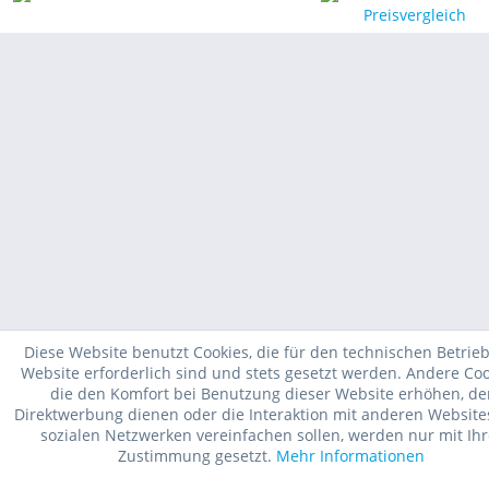
und zu beheben.
Alle Systemdiagnosen*
Das 10,1-Zoll-IPS-ICD -Tablet-OBD2-Scanner ist in der
Lage, Fehlercodes aller wichtigen Systeme zu lesen und
zu löschen.
Motorsystem, Getriebesystem, Auspuffanlage,
Kraftstoffsystem, Kühlsystem, Elektrik, Zündanlage,
Federungssystem, Lenksystem, Bremssystem,
Reifensystem, HLK-System (Heizung, Lüftung und
Klimaanlage), Ladesystem (für Elektro- und
Diese Website benutzt Cookies, die für den technischen Betrieb
Hybridfahrzeuge), Sicherheitssystem (Airbags,
Website erforderlich sind und stets gesetzt werden. Andere Coo
Sicherheitsgurte usw.), Audiosystem,
die den Komfort bei Benutzung dieser Website erhöhen, de
Beleuchtungssystem (Scheinwerfer, Rücklichter, Blinker
Direktwerbung dienen oder die Interaktion mit anderen Websit
usw.), Abgasreinigungssystem, Schmiersystem,
sozialen Netzwerken vereinfachen sollen, werden nur mit Ihr
Zustimmung gesetzt.
Mehr Informationen
Antriebsstrangsystem, Batteriesystem (für Elektro- und
Hybridfahrzeuge), Navigationssystem,