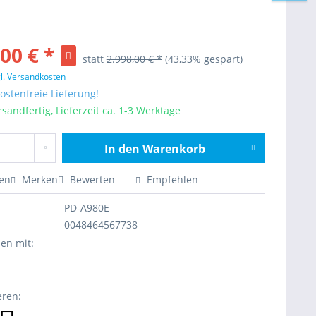
00 € *
statt
2.998,00 € *
(43,33% gespart)
l. Versandkosten
stenfreie Lieferung!
sandfertig, Lieferzeit ca. 1-3 Werktage
In den
Warenkorb
Hinzugefügt
en
Merken
Bewerten
Empfehlen
PD-A980E
0048464567738
en mit:
eren: