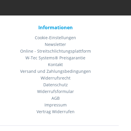
ahrzeugs. Aktualisierung der Software auf dem
Informationen
Cookie-Einstellungen
Newsletter
ird. Diese Schlüssel enthalten einen Transponderchip,
Online - Streitschlichtungsplattform
W-Tec Systems® Preisgarantie
Kontakt
Versand und Zahlungsbedingungen
r-Reset
Widerrufsrecht
Datenschutz
llungen zu kalibrieren oder zu konfigurieren
Widerrufsformular
AGB
Impressum
Vertrag Widerrufen