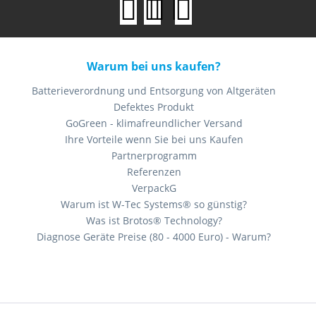
grammierung der Steuermodule im Motorsteuergerät (ECU) eines F
Warum bei uns kaufen?
ern.
Batterieverordnung und Entsorgung von Altgeräten
Defektes Produkt
Sicherheitssystem, das in vielen modernen Fahrzeugen verwendet w
GoGreen - klimafreundlicher Versand
und so hilft, unbefugten Zugriff und Diebstahl zu verhindern.
Ihre Vorteile wenn Sie bei uns Kaufen
Partnerprogramm
Referenzen
lüftung, SAS-Reset, BMS-Register, RDKS-Service, TPS-Reset, Injekto
VerpackG
Warum ist W-Tec Systems® so günstig?
 Systems oder Geräts, um Probleme zu diagnostizieren oder Einste
Was ist Brotos® Technology?
Diagnose Geräte Preise (80 - 4000 Euro) - Warum?
kation zwischen dem Fahrzeug und dem Diagnosegerät.