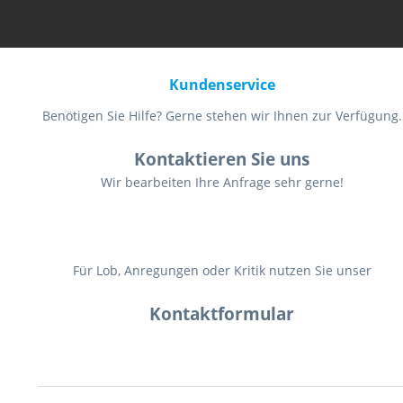
ECU-Codierung
Re-Flashen der Steuermodule für VW und Audi, Neupro
Kundenservice
Steuergerät, um die Leistung des Fahrzeugs zu verbess
Benötigen Sie Hilfe? Gerne stehen wir Ihnen zur Verfügung.
IMMO-Tasten
Wegfahrsperrenschlüssel sind eine Art elektronisches 
Kontaktieren Sie uns
der mit der Wegfahrsperre des Fahrzeugs kommuniziert 
Wir bearbeiten Ihre Anfrage sehr gerne!
10+ Hot-Reset-Dienste
IMMO-Schlüssel, Öl-Reset, EPB-Reset, DPF-Reset, ABS-Ent
Aktiver Test
Für Lob, Anregungen oder Kritik nutzen Sie unser
Bestätigen Sie die ordnungsgemäße Funktionalität eines
Kontaktformular
Drahtlose Verbindung
Drahtlose VCI
- oder gefütterte USB-Verbindung
Ein drahtloses VCI ermöglicht die drahtlose Kommuni