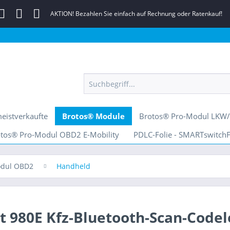
AKTION! Bezahlen Sie einfach auf Rechnung oder Ratenkauf!
eistverkaufte
Brotos® Module
Brotos® Pro-Modul LKW
tos® Pro-Modul OBD2 E-Mobility
PDLC-Folie - SMARTswitchF
odul OBD2
Handheld
 980E Kfz-Bluetooth-Scan-Codele