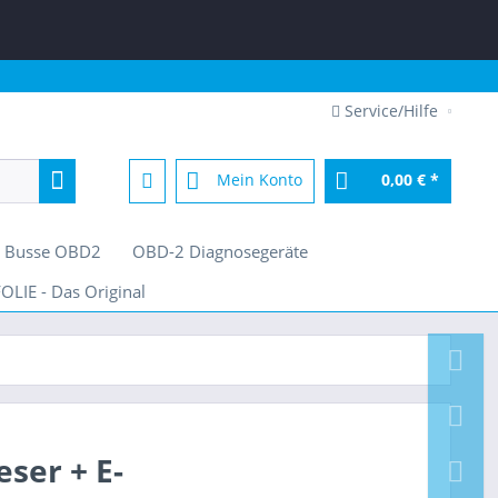
Service/Hilfe
Mein Konto
0,00 € *
/ Busse OBD2
OBD-2 Diagnosegeräte
OLIE - Das Original
ser + E-